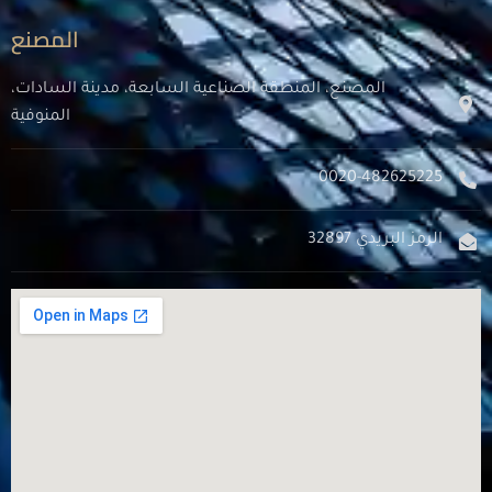
المصنع
المصنع، المنطقة الصناعية السابعة، مدينة السادات،
المنوفية
0020-482625225
الرمز البريدي 32897