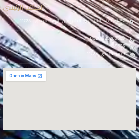
المكتب الرئيسي
52 كورنيش النيل، برج الشريفين، الرمز البريدي : 11728
0020-225260603
15606
الرمز البريدي: 11728