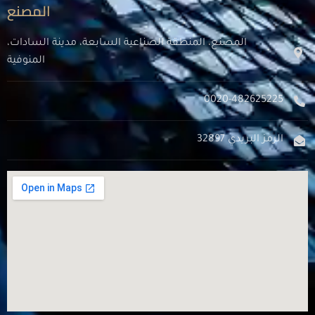
المصنع
المصنع، المنطقة الصناعية السابعة، مدينة السادات،
المنوفية
0020-482625225
الرمز البريدي 32897