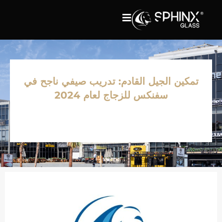
تمكين الجيل القادم: تدريب صيفي ناجح في
سفنكس للزجاج لعام 2024