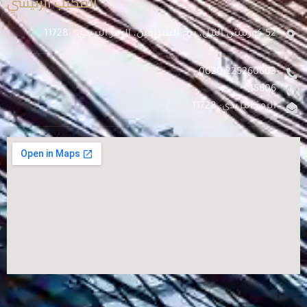
المكتب الرئيسي
52 كورنيش النيل، برج الشريفين، الرمز البريدي : 11728
0020-225260603
15606
الرمز البريدي: 11728