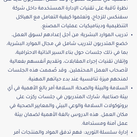
نظرة ثاقبة على تقنيات الإدارة المستخدمة داخل شركة
سفنكس للزجاج، وتعلموا كيفية التعامل مع الهياكل
التنظيمية وديناميكيات عمليات المصنع.
تدريب الموارد البشرية: من أجل إعدادهم لسوق العمل،
خضع المتدربون لتدريب شامل في مجال الموارد البشرية،
بما في ذلك جلسات حول بناء السير الذاتية الاحترافية،
وإتقان تقنيات إجراء المقابلات، وتقديم أنفسهم بفعالية
لأصحاب العمل المحتملين. وقد صُممت هذه الجلسات
لمنحهم ميزة تنافسية عند بدء حياتهم المهنية.
السلامة والبيئة والصحة: السلامة أمر بالغ الأهمية في أي
بيئة صناعية. شارك المتدربون في جلسات ركزت على
بروتوكولات السلامة والوعي البيئي والمعايير الصحية في
مكان العمل. هذه الدروس بالغة الأهمية لضمان بيئة
عمل آمنة ومستدامة.
إدارة سلسلة التوريد: فهم تدفق المواد والمنتجات أمر