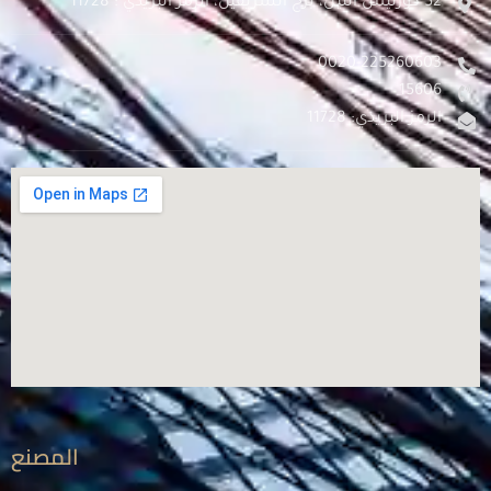
52 كورنيش النيل، برج الشريفين، الرمز البريدي : 11728
0020-225260603
15606
الرمز البريدي: 11728
المصنع