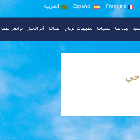
Français
Español
العربية
سية
نبذة عنا
منتجاتنا
تطبيقات الزجاج
أعمالنا
أخر الأخبار
تواصل معنا
احي