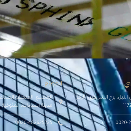
سي
المصنع
 النيل، برج الشريفين، الرمز
المصنع، المنطقة الصناعي
مدينة السادات، المنوفية
0020-482625225
0020-