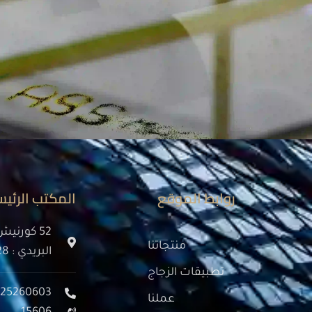
روابط الموقع
المكتب الرئي
52 كورنيش
منتجاتنا
البريدي : 11728
تطبيقات الزجاج
225260603
عملنا