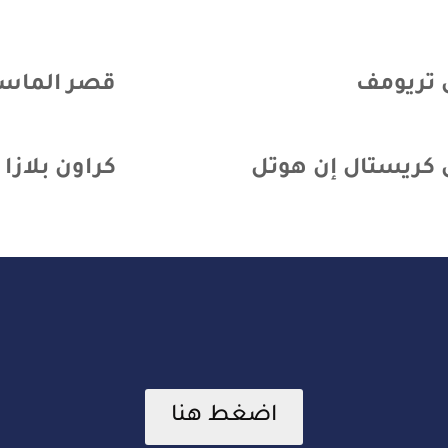
 تريومف
قصر الماسة
 كريستال إن هوتل
كراون بلازا
اضغط هنا