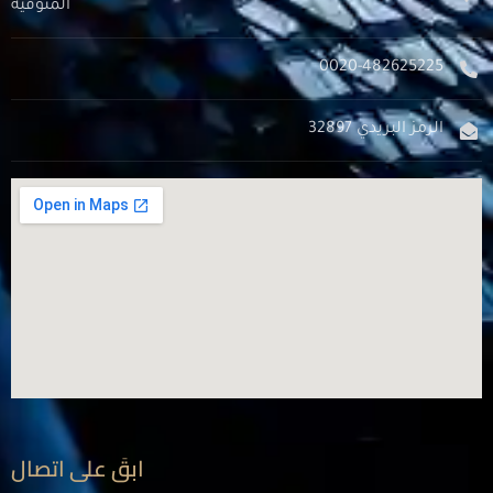
المنوفية
0020-482625225
الرمز البريدي 32897
ابقَ على اتصال