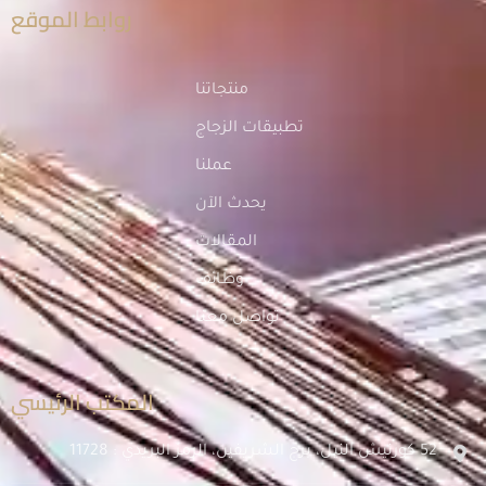
روابط الموقع
منتجاتنا
تطبيقات الزجاج
عملنا
يحدث الآن
المقالات
وظائف
تواصل معنا
المكتب الرئيسي
52 كورنيش النيل، برج الشريفين، الرمز البريدي : 11728