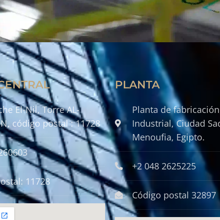
 CENTRAL
PLANTA
he El-Nil, Torre AL-
Planta de fabricación
N, código postal : 11728
Industrial, Ciudad Sa
Menoufia, Egipto.
5260603
+2 048 2625225
ostal: 11728
Código postal 32897