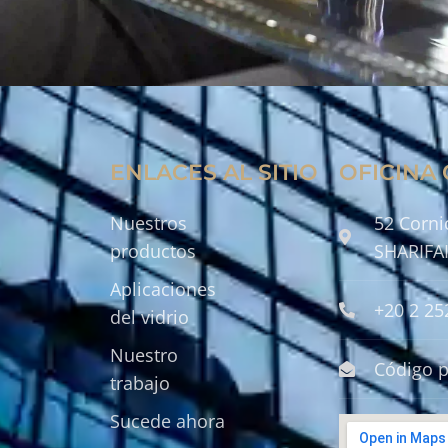
ENLACES AL SITIO
OFICINA
Nuestros
52 Cornic
productos
SHARIFAI
Aplicaciones
+20 2 2
del vidrio
Nuestro
Código p
trabajo
Sucede ahora