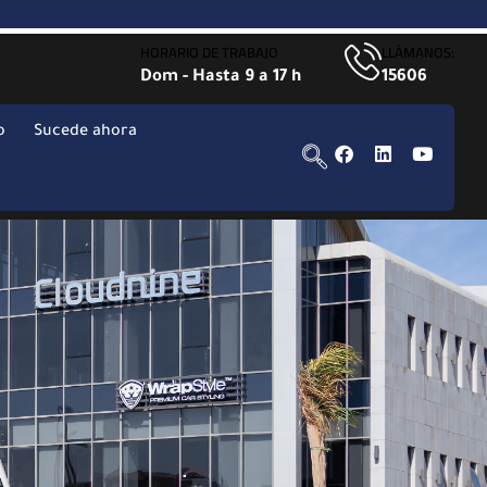
HORARIO DE TRABAJO
LLÁMANOS:
Dom - Hasta 9 a 17 h
15606
o
Sucede ahora