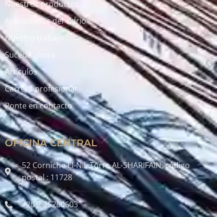
Nuestros productos
Aplicaciones del vidrio
Nuestro trabajo
Sucede ahora
Artículos
Carrera profesional
Ponte en contacto
OFICINA CENTRAL
52 Corniche El-Nil, Torre AL-SHARIFAIN, código
postal : 11728
+20 2 25260603