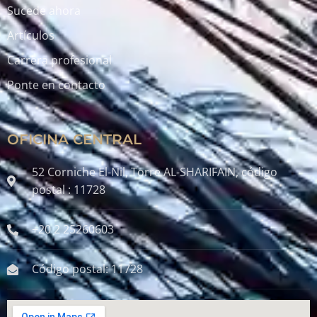
Sucede ahora
Artículos
Carrera profesional
Ponte en contacto
OFICINA CENTRAL
52 Corniche El-Nil, Torre AL-SHARIFAIN, código
postal : 11728
+20 2 25260603
Código postal: 11728