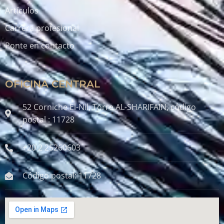
Artículos
Carrera profesional
Ponte en contacto
OFICINA CENTRAL
52 Corniche El-Nil, Torre AL-SHARIFAIN, código
postal : 11728
+20 2 25260603
Código postal: 11728