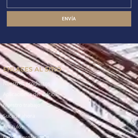
ENVÍA
ENLACES AL SITIO
Nuestros productos
Aplicaciones del vidrio
Nuestro trabajo
Sucede ahora
Artículos
Carrera profesional