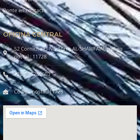
Ponte en contacto
OFICINA CENTRAL
52 Corniche El-Nil, Torre AL-SHARIFAIN, código
postal : 11728
+20 2 25260603
Código postal: 11728