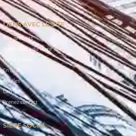
LIENS AVEC LE SITE
Nos produits
Applications du verre
Notre travail
En cours
Articles
Carrière
Prenez contact
SIÈGE SOCIAL