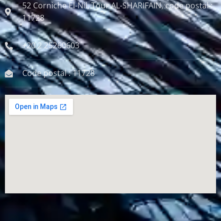
52 Corniche El-Nil, Tour AL-SHARIFAIN, code postal :
11728
+20 2 25260603
Code postal : 11728