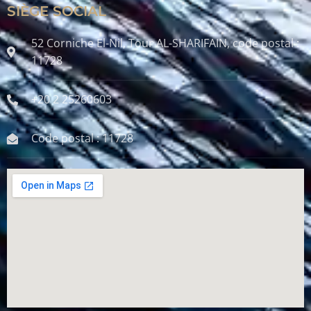
SIÈGE SOCIAL
52 Corniche El-Nil, Tour AL-SHARIFAIN, code postal :
11728
+20 2 25260603
Code postal : 11728