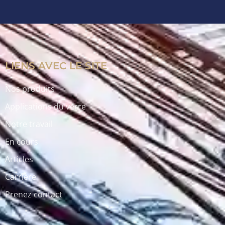
LIENS AVEC LE SITE
Nos produits
Applications du verre
Notre travail
En cours
Articles
Carrière
Prenez contact