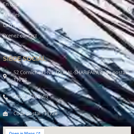
En cours
Articles
Carrière
Prenez contact
SIÈGE SOCIAL
52 Corniche El-Nil, Tour AL-SHARIFAIN, code postal :
11728
+20 2 25260603
Code postal : 11728