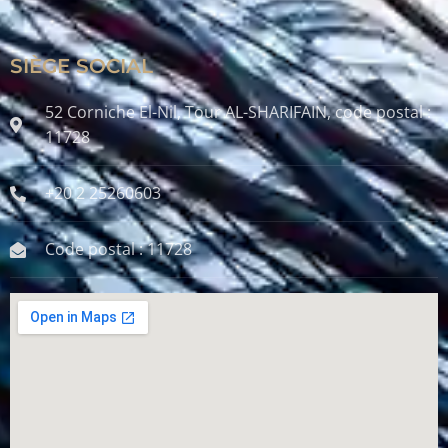
SIÈGE SOCIAL
52 Corniche El-Nil, Tour AL-SHARIFAIN, code postal :
11728
+20 2 25260603
Code postal : 11728