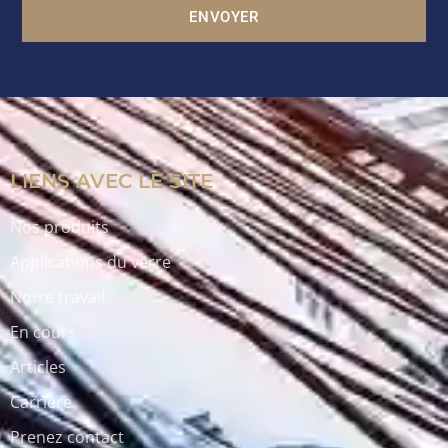
ENVOYER
LIENS AVEC LE SITE
Nos produits
Applications du verre
Notre travail
En cours
Articles
Carrière
Prenez contact