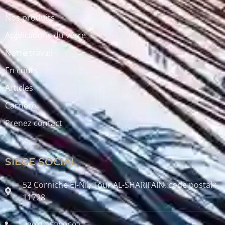
Nos produits
Applications du verre
Notre travail
En cours
Articles
Carrière
Prenez contact
SIÈGE SOCIAL
52 Corniche El-Nil, Tour AL-SHARIFAIN, code postal :
11728