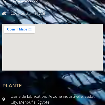
+20 2 25260603
Code postal : 11728
PLANTE
Usine de fabrication, 7e zone industrielle, Sadat
City, Menoufia, Égypte.