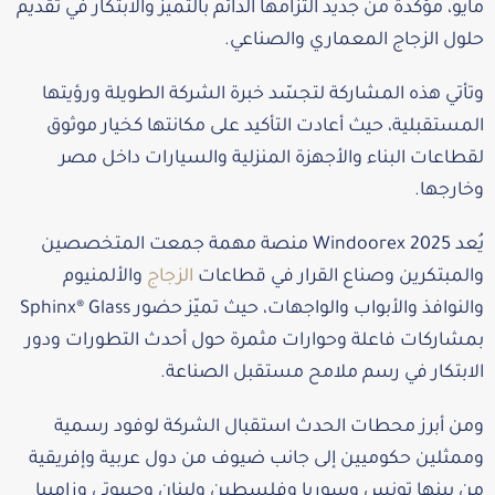
مايو، مؤكدةً من جديد التزامها الدائم بالتميز والابتكار في تقديم
حلول الزجاج المعماري والصناعي.
وتأتي هذه المشاركة لتجسّد خبرة الشركة الطويلة ورؤيتها
المستقبلية، حيث أعادت التأكيد على مكانتها كخيار موثوق
لقطاعات البناء والأجهزة المنزلية والسيارات داخل مصر
وخارجها.
يُعد Windoorex 2025 منصة مهمة جمعت المتخصصين
والمبتكرين وصناع القرار في قطاعات
الزجاج
والألمنيوم
والنوافذ والأبواب والواجهات، حيث تميّز حضور Sphinx® Glass
بمشاركات فاعلة وحوارات مثمرة حول أحدث التطورات ودور
الابتكار في رسم ملامح مستقبل الصناعة.
ومن أبرز محطات الحدث استقبال الشركة لوفود رسمية
وممثلين حكوميين إلى جانب ضيوف من دول عربية وإفريقية
من بينها تونس وسوريا وفلسطين ولبنان وجيبوتي وزامبيا