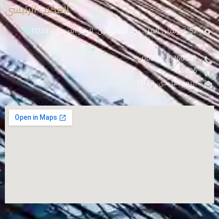
المكتب الرئيسي
52 كورنيش النيل، برج الشريفين، الرمز البريدي : 11728
0020-225260603
15606
الرمز البريدي: 11728