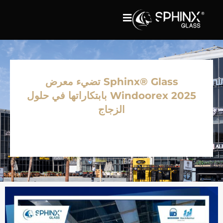
Sphinx® Glass تضيء معرض
Windoorex 2025 بابتكاراتها في حلول
الزجاج