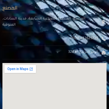
المصنع
المصنع، المنطقة الصناعية السابعة، مدينة السادات،
المنوفية
0020-482625225
الرمز البريدي 32897