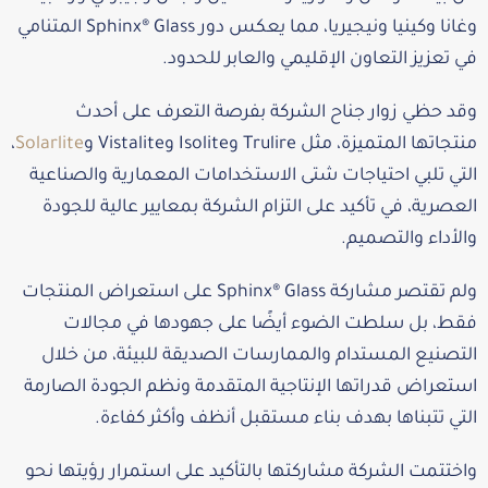
وغانا وكينيا ونيجيريا، مما يعكس دور Sphinx® Glass المتنامي
في تعزيز التعاون الإقليمي والعابر للحدود.
وقد حظي زوار جناح الشركة بفرصة التعرف على أحدث
منتجاتها المتميزة، مثل Trulire وIsolite وVistalite و
Solarlite
،
التي تلبي احتياجات شتى الاستخدامات المعمارية والصناعية
العصرية، في تأكيد على التزام الشركة بمعايير عالية للجودة
والأداء والتصميم.
ولم تقتصر مشاركة Sphinx® Glass على استعراض المنتجات
فقط، بل سلطت الضوء أيضًا على جهودها في مجالات
التصنيع المستدام والممارسات الصديقة للبيئة، من خلال
استعراض قدراتها الإنتاجية المتقدمة ونظم الجودة الصارمة
التي تتبناها بهدف بناء مستقبل أنظف وأكثر كفاءة.
واختتمت الشركة مشاركتها بالتأكيد على استمرار رؤيتها نحو