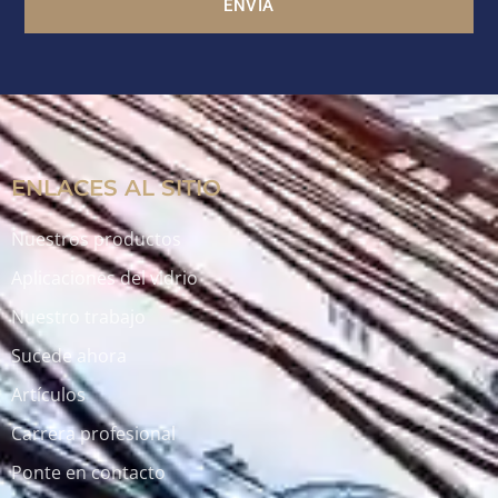
ENVÍA
ENLACES AL SITIO
Nuestros productos
Aplicaciones del vidrio
Nuestro trabajo
Sucede ahora
Artículos
Carrera profesional
Ponte en contacto