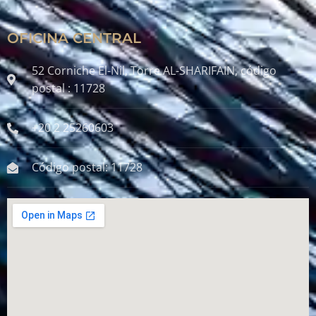
OFICINA CENTRAL
52 Corniche El-Nil, Torre AL-SHARIFAIN, código
postal : 11728
+20 2 25260603
Código postal: 11728