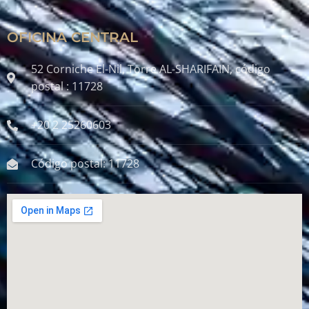
OFICINA CENTRAL
52 Corniche El-Nil, Torre AL-SHARIFAIN, código
postal : 11728
+20 2 25260603
Código postal: 11728