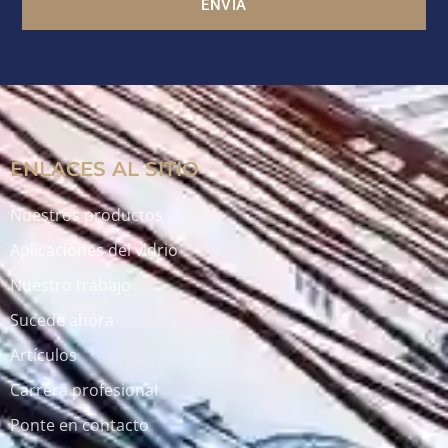
ENVÍA
ENLACES AL SITIO
Nuestros productos
Aplicaciones del vidrio
Nuestro trabajo
Sucede ahora
Artículos
Carrera profesional
Ponte en contacto