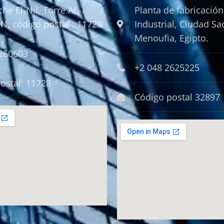
he El-Nil, Torre AL-
Planta de fabricación
N, código postal : 11728
Industrial, Ciudad Sa
Menoufia, Egipto.
5260603
+2 048 2625225
ostal: 11728
Código postal 32897