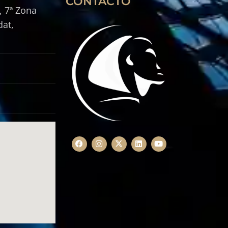
CONTACTO
, 7ª Zona
dat,