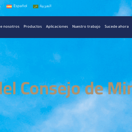
s
Español
العربية
e nosotros
Productos
Aplicaciones
Nuestro trabajo
Sucede ahora
el Consejo de Mi