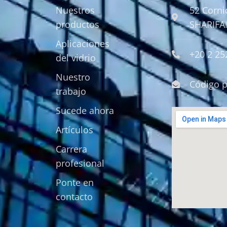
Nuestros
52 Cornic
productos
SHARIFAI
Aplicaciones
+20 2 2
del vidrio
Nuestro
Código p
trabajo
Sucede ahora
Artículos
Carrera
profesional
Ponte en
contacto