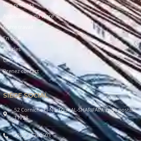
Nos produits
Applications du verre
Notre travail
En cours
Articles
Carrière
Prenez contact
SIÈGE SOCIAL
52 Corniche El-Nil, Tour AL-SHARIFAIN, code postal :
11728
+20 2 25260603