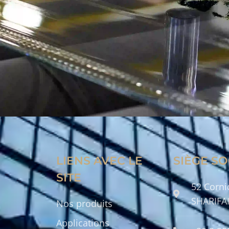
LIENS AVEC LE
SIÈGE SO
SITE
52 Cornic
SHARIFAI
Nos produits
Applications