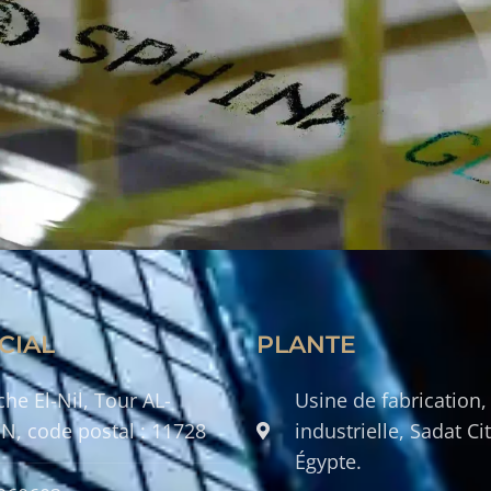
CIAL
PLANTE
he El-Nil, Tour AL-
Usine de fabrication,
N, code postal : 11728
industrielle, Sadat Ci
Égypte.