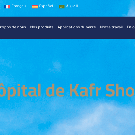
Français
Español
العربية
propos de nous
Nos produits
Applications du verre
Notre travail
En c
ôpital de Kafr Sho