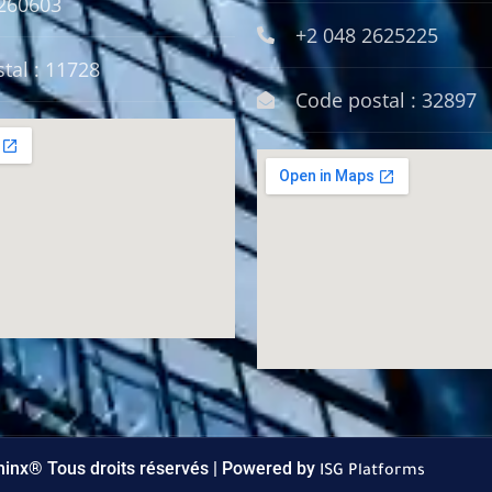
5260603
+2 048 2625225
tal : 11728
Code postal : 32897
inx® Tous droits réservés | Powered by
ISG Platforms