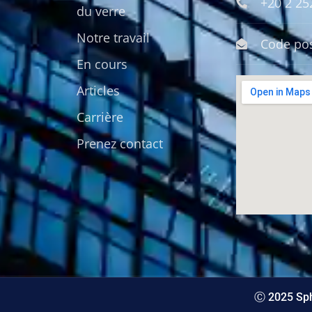
+20 2 2
du verre
Notre travail
Code pos
En cours
Articles
Carrière
Prenez contact
Ⓒ 2025 Sph