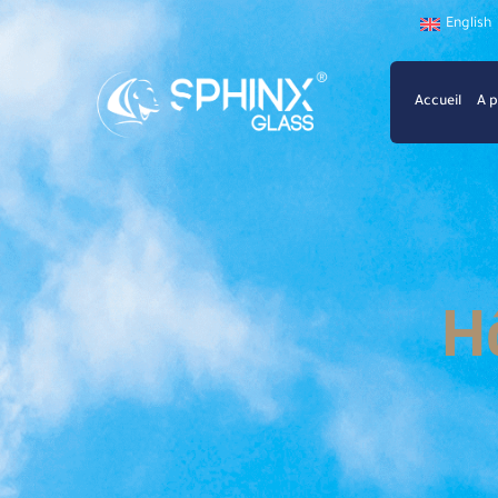
English
Accueil
A 
H