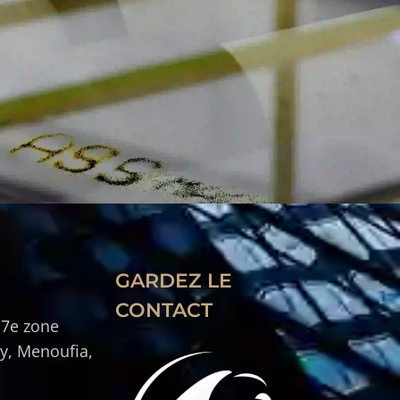
GARDEZ LE
CONTACT
 7e zone
ty, Menoufia,