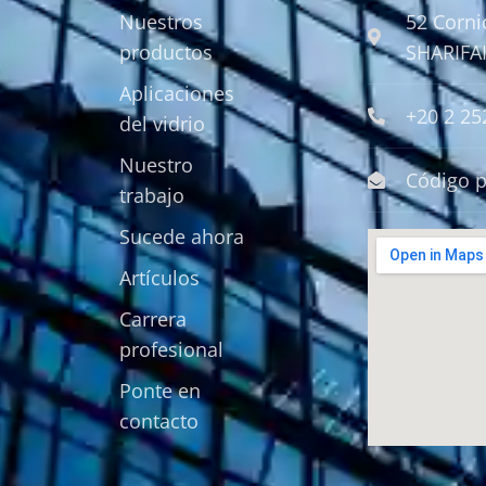
Nuestros
52 Cornic
productos
SHARIFAI
Aplicaciones
+20 2 2
del vidrio
Nuestro
Código p
trabajo
Sucede ahora
Artículos
Carrera
profesional
Ponte en
contacto