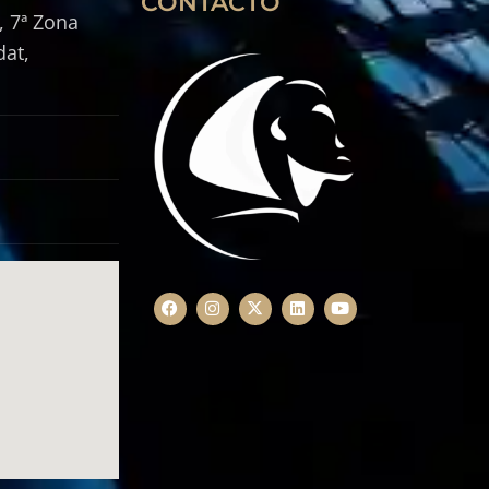
CONTACTO
, 7ª Zona
dat,