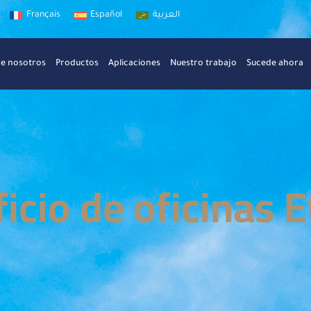
Français
Español
العربية
e nosotros
Productos
Aplicaciones
Nuestro trabajo
Sucede ahora
ficio de oficinas E