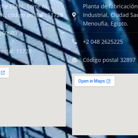
he El-Nil, Torre AL-
Planta de fabricación
N, código postal : 11728
Industrial, Ciudad Sa
Menoufia, Egipto.
5260603
+2 048 2625225
ostal: 11728
Código postal 32897