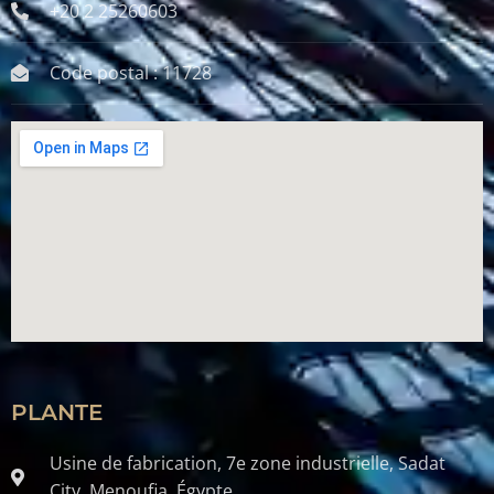
+20 2 25260603
Code postal : 11728
PLANTE
Usine de fabrication, 7e zone industrielle, Sadat
City, Menoufia, Égypte.