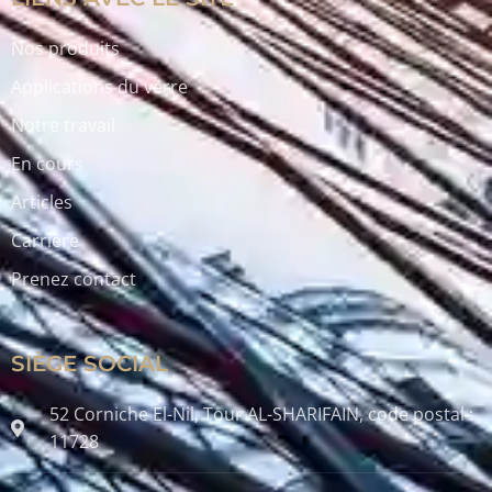
Nos produits
Applications du verre
Notre travail
En cours
Articles
Carrière
Prenez contact
SIÈGE SOCIAL
52 Corniche El-Nil, Tour AL-SHARIFAIN, code postal :
11728