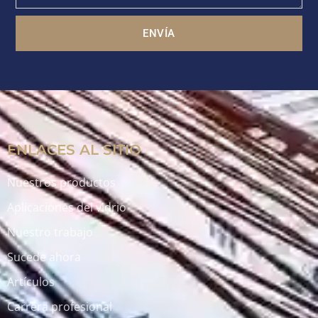
ENVÍA
ENLACES AL SITIO
Nuestros productos
Aplicaciones del vidrio
Nuestro trabajo
Sucede ahora
Artículos
Carrera profesional