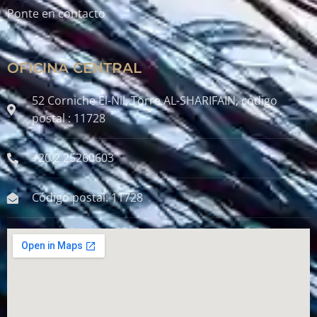
Ponte en contacto
OFICINA CENTRAL
52 Corniche El-Nil, Torre AL-SHARIFAIN, código
postal : 11728
+20 2 25260603
Código postal: 11728