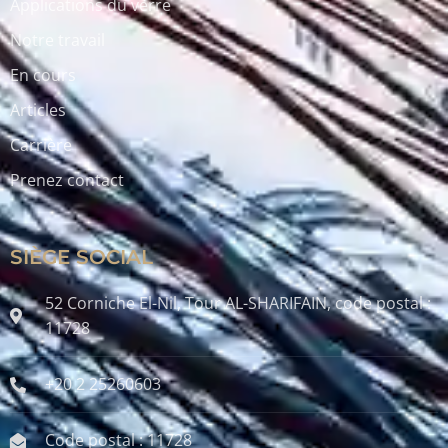
Applications du verre
Notre travail
En cours
Articles
Carrière
Prenez contact
SIÈGE SOCIAL
52 Corniche El-Nil, Tour AL-SHARIFAIN, code postal :
11728
+20 2 25260603
Code postal : 11728